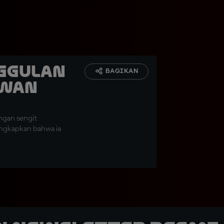
ggulan
BAGIKAN
awan
ngan sengit
gungkapkan bahwa ia