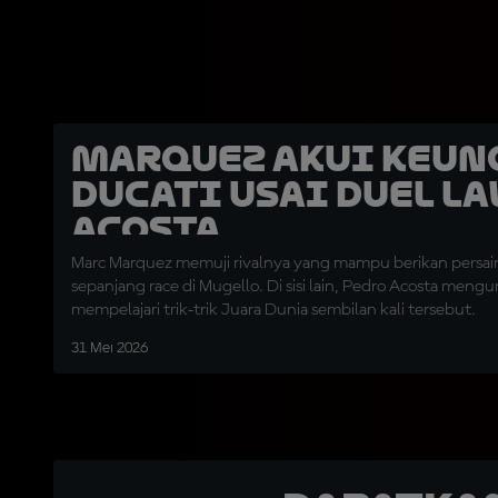
Marquez Akui Keun
Ducati Usai Duel L
Acosta
Marc Marquez memuji rivalnya yang mampu berikan persai
sepanjang race di Mugello. Di sisi lain, Pedro Acosta men
mempelajari trik-trik Juara Dunia sembilan kali tersebut.
31 Mei 2026