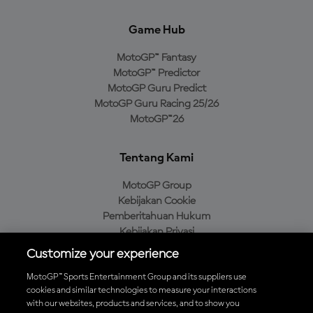
Game Hub
MotoGP™ Fantasy
MotoGP™ Predictor
MotoGP Guru Predict
MotoGP Guru Racing 25/26
MotoGP™26
Tentang Kami
MotoGP Group
Kebijakan Cookie
Pemberitahuan Hukum
Kebijakan Privasi
Kebijakan Pembelian
Customize your experience
MotoGP™ Sports Entertainment Group and its suppliers use
cookies and similar technologies to measure your interactions
with our websites, products and services, and to show you
Unduh Aplikasi Resmi MotoGP™