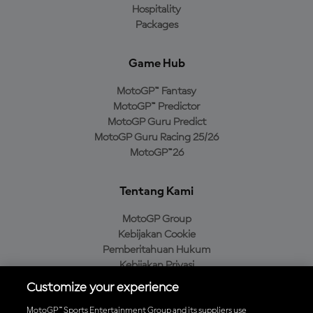
Hospitality
Packages
Game Hub
MotoGP™ Fantasy
MotoGP™ Predictor
MotoGP Guru Predict
MotoGP Guru Racing 25/26
MotoGP™26
Tentang Kami
MotoGP Group
Kebijakan Cookie
Pemberitahuan Hukum
Kebijakan Privasi
Kebijakan Pembelian
Customize your experience
MotoGP™ Sports Entertainment Group and its suppliers use