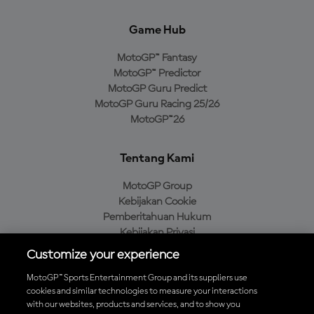
Game Hub
MotoGP™ Fantasy
MotoGP™ Predictor
MotoGP Guru Predict
MotoGP Guru Racing 25/26
MotoGP™26
Tentang Kami
MotoGP Group
Kebijakan Cookie
Pemberitahuan Hukum
Kebijakan Privasi
Kebijakan Pembelian
Customize your experience
MotoGP™ Sports Entertainment Group and its suppliers use
cookies and similar technologies to measure your interactions
with our websites, products and services, and to show you
Unduh Aplikasi Resmi MotoGP™