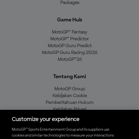
Packages
Game Hub
MotoGP™ Fantasy
MotoGP™ Predictor
MotoGP Guru Predict
MotoGP Guru Racing 25/26
MotoGP™26
Tentang Kami
MotoGP Group
Kebijakan Cookie
Pemberitahuan Hukum
Kebijakan Privasi
Kebijakan Pembelian
Customize your experience
MotoGP™ Sports Entertainment Group and its suppliers use
cookies and similar technologies to measure your interactions