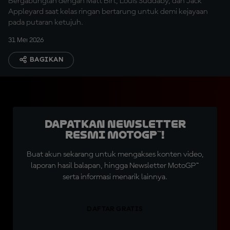
Bergabunglah dengan Matt Birt, Louis Suddaby, dan Jack
Appleyard saat kelas ringan bertarung untuk demi kejayaan
pada putaran ketujuh.
31 Mei 2026
BAGIKAN
Dapatkan Newsletter
Resmi MotoGP™!
Buat akun sekarang untuk mengakses konten video,
laporan hasil balapan, hingga Newsletter MotoGP™
serta informasi menarik lainnya.
DAFTAR GRATIS