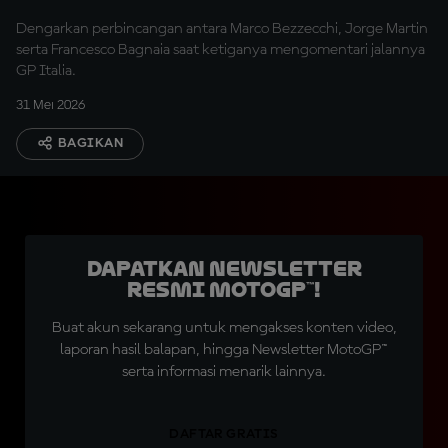
Dengarkan perbincangan antara Marco Bezzecchi, Jorge Martin
serta Francesco Bagnaia saat ketiganya mengomentari jalannya
GP Italia.
31 Mei 2026
BAGIKAN
Dapatkan Newsletter
Resmi MotoGP™!
Buat akun sekarang untuk mengakses konten video,
laporan hasil balapan, hingga Newsletter MotoGP™
serta informasi menarik lainnya.
DAFTAR GRATIS