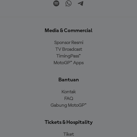
Media & Commercial
Sponsor Resmi
TV Broadcast
TimingPass™
MotoGP™ Apps
Bantuan
Kontak
FAQ
Gabung MotoGP™
Tickets & Hospitality
Tiket