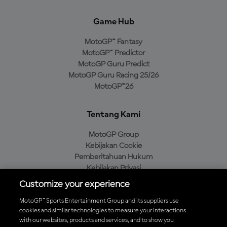
Game Hub
MotoGP™ Fantasy
MotoGP™ Predictor
MotoGP Guru Predict
MotoGP Guru Racing 25/26
MotoGP™26
Tentang Kami
MotoGP Group
Kebijakan Cookie
Pemberitahuan Hukum
Kebijakan Privasi
Kebijakan Pembelian
Customize your experience
MotoGP™ Sports Entertainment Group and its suppliers use
cookies and similar technologies to measure your interactions
with our websites, products and services, and to show you
Unduh Aplikasi Resmi MotoGP™