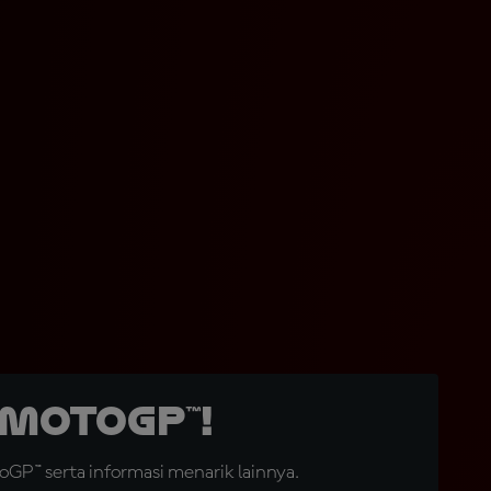
MotoGP™!
GP™ serta informasi menarik lainnya.