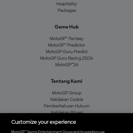
Hospitality
Packages
Game Hub
MotoGP™ Fantasy
MotoGP™ Predictor
MotoGP Guru Predict
MotoGP Guru Racing 25/26
MotoGP™26
Tentang Kami
MotoGP Group
Kebijakan Cookie
Pemberitahuan Hukum
Kebijakan Privasi
Kebijakan Pembelian
Customize your experience
MotoGP™ Sports Entertainment Group and its suppliers use