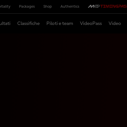
itality
Packages
Shop
Authentics
ultati
Classifiche
Piloti e team
VideoPass
Video