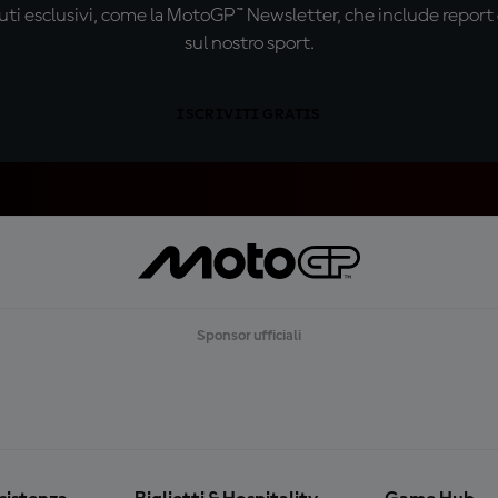
ti esclusivi, come la MotoGP™ Newsletter, che include report de
sul nostro sport.
ISCRIVITI GRATIS
Sponsor ufficiali