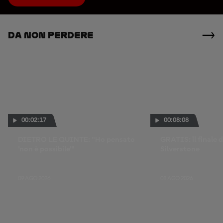
Da Non Perdere
00:02:17
00:08:08
DIETRO LE QUINTE: "Ho pensato
GRATIS: il finale d
'non è possibile'"
Silverstone
09 AGO 2026
08 AGO 2026