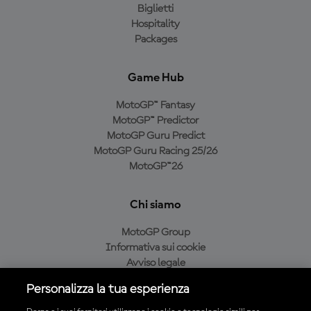
Biglietti
Hospitality
Packages
Game Hub
MotoGP™ Fantasy
MotoGP™ Predictor
MotoGP Guru Predict
MotoGP Guru Racing 25/26
MotoGP™26
Chi siamo
MotoGP Group
Informativa sui cookie
Avviso legale
Informativa sulla privacy
Personalizza la tua esperienza
Condizioni di acquisto