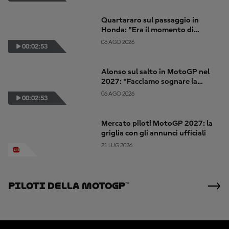
Quartararo sul passaggio in
Honda: "Era il momento di
cambiare"
06 AGO 2026
00:02:53
Alonso sul salto in MotoGP nel
2027: "Facciamo sognare la
Colombia"
06 AGO 2026
00:02:53
Mercato piloti MotoGP 2027: la
griglia con gli annunci ufficiali
21 LUG 2026
Piloti Della MotoGP™