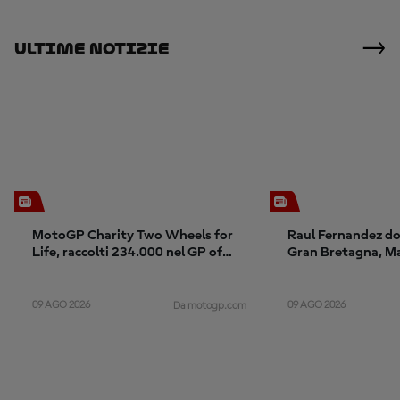
Ultime Notizie
MotoGP Charity Two Wheels for
Raul Fernandez do
Life, raccolti 234.000 nel GP of
Gran Bretagna, Ma
Champions
sul podio dopo il c
09 AGO 2026
09 AGO 2026
Da motogp.com