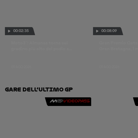
00:02:35
00:08:09
Moto3™: Almansa torna sul
Gran Premio Qatar
gradino più alto del podio a
Gran Bretagna, i 
Silverstone
la gara della Moto
09 AGO 2026
09 AGO 2026
Gare Dell’ultimo GP