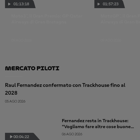
01:13:18
01:57:23
Moto3™, il Gran Premio: GP Qatar
MotoGP™, il Gran 
Airways di Gran Bretagna
Airways di Gran B
09 AGO 2026
09 AGO 2026
Mercato Piloti
Raul Fernandez confermato con Trackhouse fino al
2028
05 AGO 2026
Fernandez resta in Trackhouse:
"Vogliamo fare altre cose buone
insieme"
06 AGO 2026
00:04:22