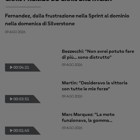
00:03:29
Fernandez, dalla frustrazione nella Sprint al dominio
nella domenica di Silverstone
09 AGO 2026
Bezzecchi: "Non avrei potuto fare
di più... sono distrutto"
09 AGO 2026
00:04:21
Martin: "Desideravo la vittoria
con tutte le mie forze"
09 AGO 2026
00:03:51
Marc Marquez: "La moto
funzionava, la gomma
funzionava... non potevo andare
09 AGO 2026
00:01:45
più forte"