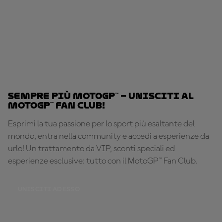
Sempre più MotoGP™ – Unisciti al
MotoGP™ Fan Club!
Esprimi la tua passione per lo sport più esaltante del
mondo, entra nella community e accedi a esperienze da
urlo! Un trattamento da VIP, sconti speciali ed
esperienze esclusive: tutto con il MotoGP™ Fan Club.
UNISCITI ADESSO