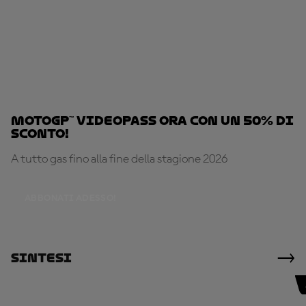
MotoGP™ VideoPass ora con un 50% di
sconto!
A tutto gas fino alla fine della stagione 2026
ABBONATI ADESSO!
Sintesi