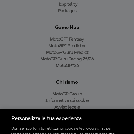
Hospitality
Packages
Game Hub
MotoGP™ Fantasy
MotoGP™ Predictor
MotoGP Guru Predict
MotoGP Guru Racing 25/26
MotoGP™26
Chi siamo
MotoGP Group
Informativa sui cookie
Avviso legale
Informativa sulla privacy
Personalizza la tua esperienza
Condizioni di acquisto
Dorna e i suoi fornitori utilizzano i cookie e tecnologie simili per