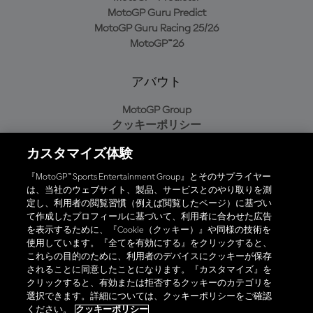
MotoGP Guru Predict
MotoGP Guru Racing 25/26
MotoGP™26
アバウト
MotoGP Group
クッキーポリシー
利用規約
カスタマイズ体験
プライバシーポリシー
購入ポリシー
『MotoGP™ Sports Entertainment Group』とそのサプライヤー
は、当社のウェブサイト、製品、サービスとのやり取りを測
定し、利用者の閲覧習慣（例えば閲覧したページ）に基づい
て作成したプロフィールに基づいて、利用者に合わせた広告
オフィシャルアプリ
を表示するために、『Cookie（クッキー）』や同様の技術を
使用しています。『全てを有効にする』をクリックすると、
これらの目的のために、利用者のデバイスにクッキーが保存
されることに同意したことになります。『カスタマイズ』を
クリックすると、有効または拒否するクッキーのカテゴリを
選択できます。詳細については、クッキーポリシーをご確認
© 2026 MotoGP Sports Entertainment Group. 全著作権所有。全ての
ください。
クッキーポリシー