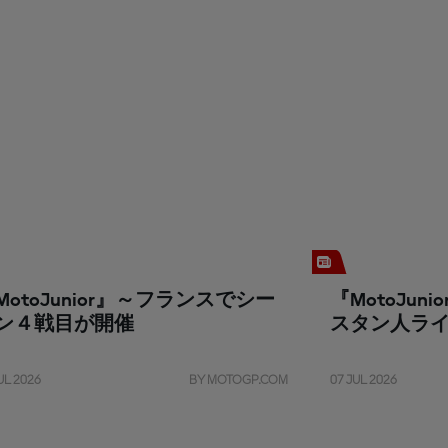
MotoJunior』～フランスでシー
『MotoJu
ン４戦目が開催
スタン人ラ
UL 2026
BY MOTOGP.COM
07 JUL 2026