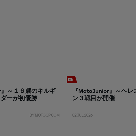
nior』～１６歳のキルギ
『MotoJunior』～
イダーが初優勝
ン３戦目が開催
BY MOTOGP.COM
02 JUL 2026