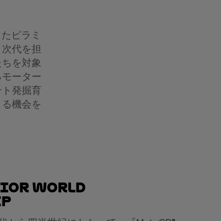
したピラミ
、次代を担
たちを対象
るモーター
ント発掘育
きる機会を
ior World
ip