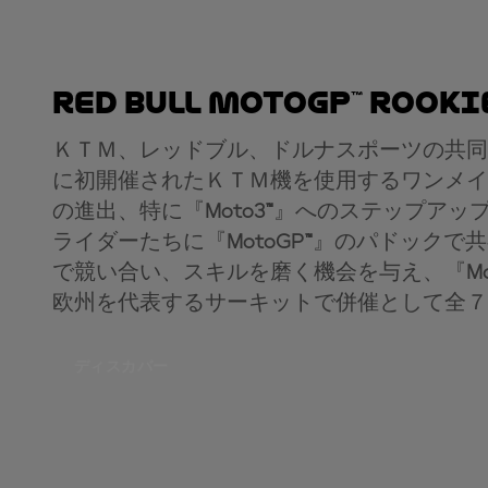
Red Bull MotoGP™ Rooki
ＫＴＭ、レッドブル、ドルナスポーツの共同
に初開催されたＫＴＭ機を使用するワンメイ
の進出、特に『
Moto3™
』へのステップアッ
ライダーたちに『
MotoGP™
』のパドックで共
で競い合い、スキルを磨く機会を与え、『
M
欧州を代表するサーキットで併催として全７
ディスカバー