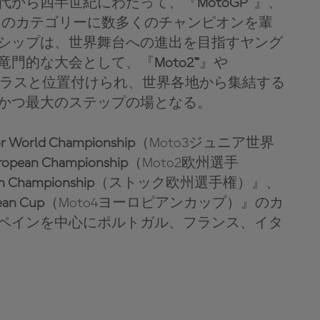
代から四半世紀にわたって、『
MotoGP™
』、
』のカテゴリーに数多くのチャンピオンを輩
シップは、世界舞台への進出を目指すヤング
竜門的な大会として、『
Moto2™
』や
ラスと位置付けられ、世界各地から集結する
かつ最大のステップの場となる。
r World Championship
（Moto3ジュニア世界
ropean Championship
（Moto2欧州選手
n Championship
（ストック欧州選手権）』、
ean Cup
（Moto4ヨーロピアンカップ）』のカ
ペインを中心にポルトガル、フランス、イタ