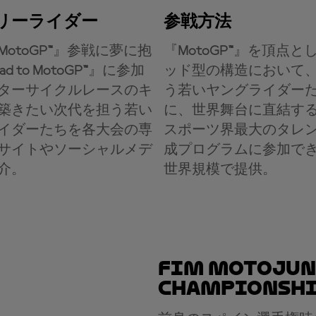
リーライダー
参戦方法
MotoGP™
』参戦に夢に抱
『
MotoGP™
』を頂点と
ad to MotoGP™
』に参加
ッド型の構造において
ターサイクルレースのキ
う若いヤングライダー
築きたい次代を担う若い
に、世界舞台に直結す
イダーたちを各大会の専
スポーツ界最大のタレ
サイトやソーシャルメデ
成プログラムに参加で
介。
世界規模で提供。
FIM MotoJun
Championsh