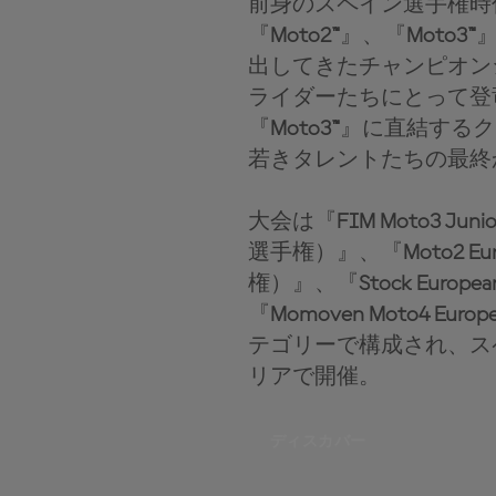
前身のスペイン選手権時
『
Moto2™
』、『
Moto3™
出してきたチャンピオン
ライダーたちにとって登
『
Moto3™
』に直結するク
若きタレントたちの最終
大会は『
FIM Moto3 Junio
選手権）』、『
Moto2 Eu
権）』、『
Stock Europea
『
Momoven Moto4 Europ
テゴリーで構成され、ス
リアで開催。
ディスカバー