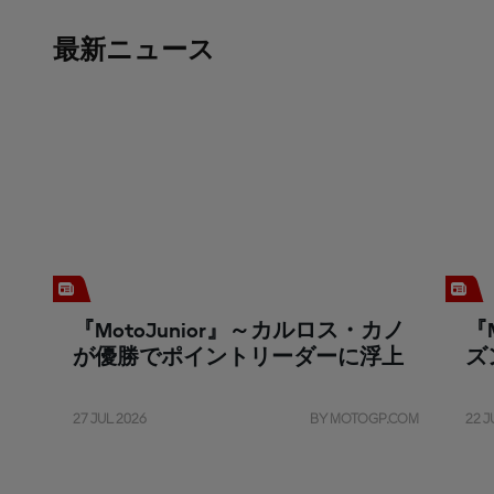
最新ニュース
『MotoJunior』～カルロス・カノ
『
が優勝でポイントリーダーに浮上
ズ
27 JUL 2026
BY MOTOGP.COM
22 J