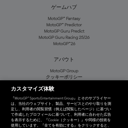
ゲームハブ
MotoGP™ Fantasy
MotoGP™ Predictor
MotoGP Guru Predict
MotoGP Guru Racing 25/26
MotoGP™26
アバウト
MotoGP Group
クッキーポリシー
利用規約
カスタマイズ体験
プライバシーポリシー
購入ポリシー
『MotoGP™ Sports Entertainment Group』とそのサプライヤー
は、当社のウェブサイト、製品、サービスとのやり取りを測
定し、利用者の閲覧習慣（例えば閲覧したページ）に基づい
て作成したプロフィールに基づいて、利用者に合わせた広告
オフィシャルアプリ
を表示するために、『Cookie（クッキー）』や同様の技術を
使用しています。『全てを有効にする』をクリックすると、