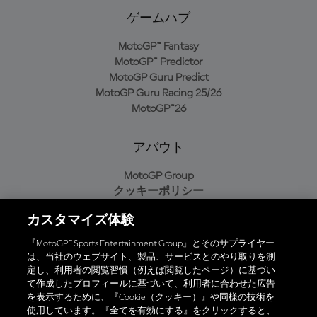
ゲームハブ
MotoGP™ Fantasy
MotoGP™ Predictor
MotoGP Guru Predict
MotoGP Guru Racing 25/26
MotoGP™26
アバウト
MotoGP Group
クッキーポリシー
利用規約
カスタマイズ体験
プライバシーポリシー
購入ポリシー
『MotoGP™ Sports Entertainment Group』とそのサプライヤー
は、当社のウェブサイト、製品、サービスとのやり取りを測
定し、利用者の閲覧習慣（例えば閲覧したページ）に基づい
て作成したプロフィールに基づいて、利用者に合わせた広告
オフィシャルアプリ
を表示するために、『Cookie（クッキー）』や同様の技術を
使用しています。『全てを有効にする』をクリックすると、