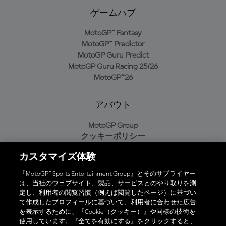
ゲームハブ
MotoGP™ Fantasy
MotoGP™ Predictor
MotoGP Guru Predict
MotoGP Guru Racing 25/26
MotoGP™26
アバウト
MotoGP Group
クッキーポリシー
利用規約
カスタマイズ体験
プライバシーポリシー
購入ポリシー
『MotoGP™ Sports Entertainment Group』とそのサプライヤー
は、当社のウェブサイト、製品、サービスとのやり取りを測
定し、利用者の閲覧習慣（例えば閲覧したページ）に基づい
て作成したプロフィールに基づいて、利用者に合わせた広告
オフィシャルアプリ
を表示するために、『Cookie（クッキー）』や同様の技術を
使用しています。『全てを有効にする』をクリックすると、