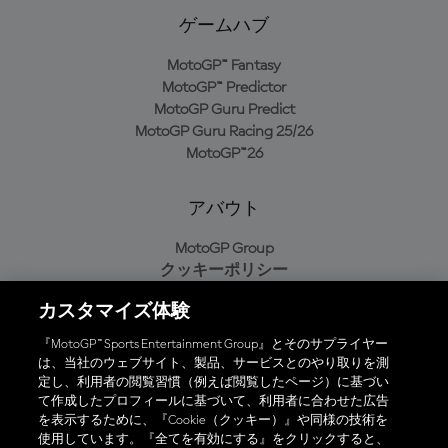
ゲームハブ
MotoGP™ Fantasy
MotoGP™ Predictor
MotoGP Guru Predict
MotoGP Guru Racing 25/26
MotoGP™26
アバウト
MotoGP Group
クッキーポリシー
利用規約
カスタマイズ体験
プライバシーポリシー
購入ポリシー
『MotoGP™ Sports Entertainment Group』とそのサプライヤー
は、当社のウェブサイト、製品、サービスとのやり取りを測
定し、利用者の閲覧習慣（例えば閲覧したページ）に基づい
て作成したプロフィールに基づいて、利用者に合わせた広告
オフィシャルアプリ
を表示するために、『Cookie（クッキー）』や同様の技術を
使用しています。『全てを有効にする』をクリックすると、