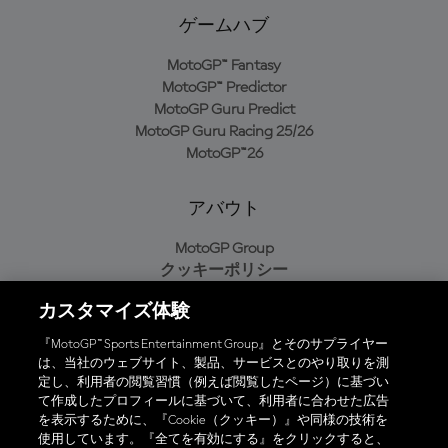
ゲームハブ
MotoGP™ Fantasy
MotoGP™ Predictor
MotoGP Guru Predict
MotoGP Guru Racing 25/26
MotoGP™26
アバウト
MotoGP Group
クッキーポリシー
利用規約
カスタマイズ体験
プライバシーポリシー
購入ポリシー
『MotoGP™ Sports Entertainment Group』とそのサプライヤー
は、当社のウェブサイト、製品、サービスとのやり取りを測
定し、利用者の閲覧習慣（例えば閲覧したページ）に基づい
て作成したプロフィールに基づいて、利用者に合わせた広告
オフィシャルアプリ
を表示するために、『Cookie（クッキー）』や同様の技術を
使用しています。『全てを有効にする』をクリックすると、