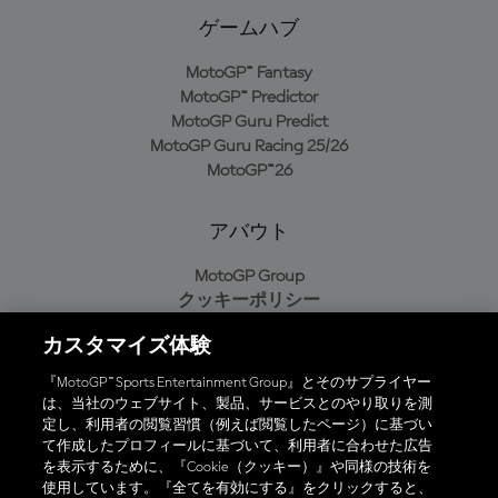
ゲームハブ
MotoGP™ Fantasy
MotoGP™ Predictor
MotoGP Guru Predict
MotoGP Guru Racing 25/26
MotoGP™26
アバウト
MotoGP Group
クッキーポリシー
利用規約
カスタマイズ体験
プライバシーポリシー
購入ポリシー
『MotoGP™ Sports Entertainment Group』とそのサプライヤー
は、当社のウェブサイト、製品、サービスとのやり取りを測
定し、利用者の閲覧習慣（例えば閲覧したページ）に基づい
て作成したプロフィールに基づいて、利用者に合わせた広告
オフィシャルアプリ
を表示するために、『Cookie（クッキー）』や同様の技術を
使用しています。『全てを有効にする』をクリックすると、