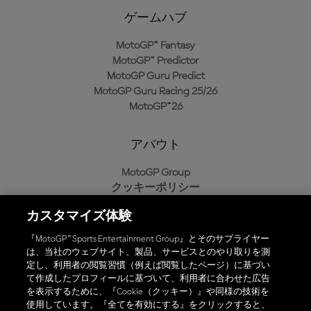
ゲームハブ
MotoGP™ Fantasy
MotoGP™ Predictor
MotoGP Guru Predict
MotoGP Guru Racing 25/26
MotoGP™26
アバウト
MotoGP Group
クッキーポリシー
利用規約
カスタマイズ体験
プライバシーポリシー
購入ポリシー
『MotoGP™ Sports Entertainment Group』とそのサプライヤー
は、当社のウェブサイト、製品、サービスとのやり取りを測
定し、利用者の閲覧習慣（例えば閲覧したページ）に基づい
て作成したプロフィールに基づいて、利用者に合わせた広告
オフィシャルアプリ
を表示するために、『Cookie（クッキー）』や同様の技術を
使用しています。『全てを有効にする』をクリックすると、