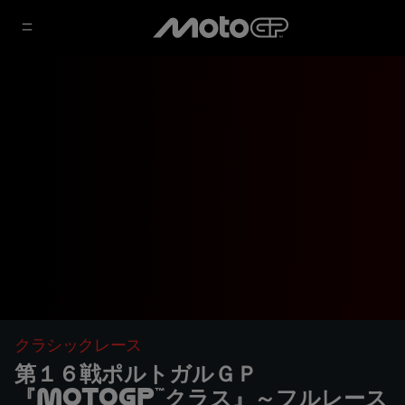
クラシックレース
第１６戦ポルトガルＧＰ
『MotoGP™クラス』～フルレース