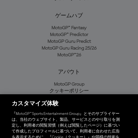
ゲームハブ
MotoGP™ Fantasy
MotoGP™ Predictor
MotoGP Guru Predict
MotoGP Guru Racing 25/26
MotoGP™26
アバウト
MotoGP Group
クッキーポリシー
利用規約
カスタマイズ体験
プライバシーポリシー
購入ポリシー
『MotoGP™ Sports Entertainment Group』とそのサプライヤー
は、当社のウェブサイト、製品、サービスとのやり取りを測
定し、利用者の閲覧習慣（例えば閲覧したページ）に基づい
て作成したプロフィールに基づいて、利用者に合わせた広告
オフィシャルアプリ
を表示するために、『Cookie（クッキー）』や同様の技術を