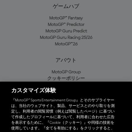
ゲームハブ
MotoGP™ Fantasy
MotoGP™ Predictor
MotoGP Guru Predict
MotoGP Guru Racing 25/26
MotoGP™26
アバウト
MotoGP Group
クッキーポリシー
利用規約
カスタマイズ体験
プライバシーポリシー
購入ポリシー
『MotoGP™ Sports Entertainment Group』とそのサプライヤー
は、当社のウェブサイト、製品、サービスとのやり取りを測
定し、利用者の閲覧習慣（例えば閲覧したページ）に基づい
て作成したプロフィールに基づいて、利用者に合わせた広告
オフィシャルアプリ
を表示するために、『Cookie（クッキー）』や同様の技術を
使用しています。『全てを有効にする』をクリックすると、