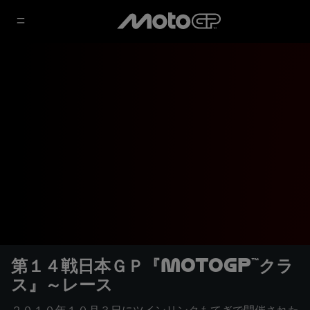
第１４戦日本ＧＰ『MotoGP™クラ
ス』～レース