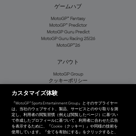
ゲームハブ
MotoGP™ Fantasy
MotoGP™ Predictor
MotoGP Guru Predict
MotoGP Guru Racing 25/26
MotoGP™26
アバウト
MotoGP Group
クッキーポリシー
利用規約
カスタマイズ体験
プライバシーポリシー
購入ポリシー
『MotoGP™ Sports Entertainment Group』とそのサプライヤー
は、当社のウェブサイト、製品、サービスとのやり取りを測
定し、利用者の閲覧習慣（例えば閲覧したページ）に基づい
て作成したプロフィールに基づいて、利用者に合わせた広告
オフィシャルアプリ
を表示するために、『Cookie（クッキー）』や同様の技術を
使用しています。『全てを有効にする』をクリックすると、