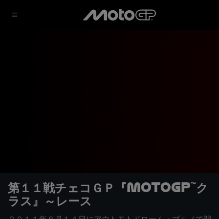
第１１戦チェコＧＰ『MotoGP™ク
ラス』～レース