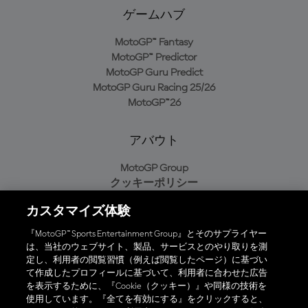
ゲームハブ
MotoGP™ Fantasy
MotoGP™ Predictor
MotoGP Guru Predict
MotoGP Guru Racing 25/26
MotoGP™26
アバウト
MotoGP Group
クッキーポリシー
利用規約
カスタマイズ体験
プライバシーポリシー
購入ポリシー
『MotoGP™ Sports Entertainment Group』とそのサプライヤー
は、当社のウェブサイト、製品、サービスとのやり取りを測
定し、利用者の閲覧習慣（例えば閲覧したページ）に基づい
て作成したプロフィールに基づいて、利用者に合わせた広告
オフィシャルアプリ
を表示するために、『Cookie（クッキー）』や同様の技術を
使用しています。『全てを有効にする』をクリックすると、