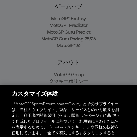
ゲームハブ
MotoGP™ Fantasy
MotoGP™ Predictor
MotoGP Guru Predict
MotoGP Guru Racing 25/26
MotoGP™26
アバウト
MotoGP Group
クッキーポリシー
利用規約
カスタマイズ体験
プライバシーポリシー
購入ポリシー
『MotoGP™ Sports Entertainment Group』とそのサプライヤー
は、当社のウェブサイト、製品、サービスとのやり取りを測
定し、利用者の閲覧習慣（例えば閲覧したページ）に基づい
て作成したプロフィールに基づいて、利用者に合わせた広告
オフィシャルアプリ
を表示するために、『Cookie（クッキー）』や同様の技術を
使用しています。『全てを有効にする』をクリックすると、