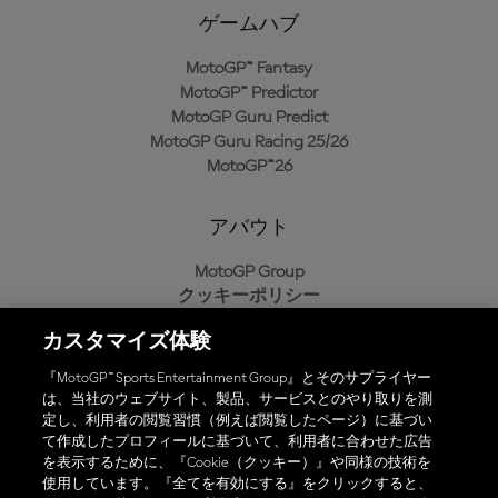
ゲームハブ
MotoGP™ Fantasy
MotoGP™ Predictor
MotoGP Guru Predict
MotoGP Guru Racing 25/26
MotoGP™26
アバウト
MotoGP Group
クッキーポリシー
利用規約
カスタマイズ体験
プライバシーポリシー
購入ポリシー
『MotoGP™ Sports Entertainment Group』とそのサプライヤー
は、当社のウェブサイト、製品、サービスとのやり取りを測
定し、利用者の閲覧習慣（例えば閲覧したページ）に基づい
て作成したプロフィールに基づいて、利用者に合わせた広告
オフィシャルアプリ
を表示するために、『Cookie（クッキー）』や同様の技術を
使用しています。『全てを有効にする』をクリックすると、