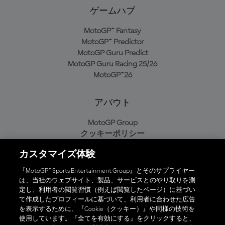
ゲームハブ
MotoGP™ Fantasy
MotoGP™ Predictor
MotoGP Guru Predict
MotoGP Guru Racing 25/26
MotoGP™26
アバウト
MotoGP Group
クッキーポリシー
利用規約
カスタマイズ体験
プライバシーポリシー
購入ポリシー
『MotoGP™ Sports Entertainment Group』とそのサプライヤー
は、当社のウェブサイト、製品、サービスとのやり取りを測
定し、利用者の閲覧習慣（例えば閲覧したページ）に基づい
て作成したプロフィールに基づいて、利用者に合わせた広告
オフィシャルアプリ
を表示するために、『Cookie（クッキー）』や同様の技術を
使用しています。『全てを有効にする』をクリックすると、