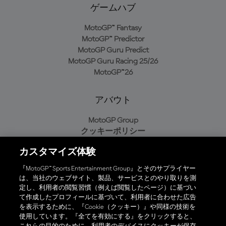
ゲームハブ
MotoGP™ Fantasy
MotoGP™ Predictor
MotoGP Guru Predict
MotoGP Guru Racing 25/26
MotoGP™26
アバウト
MotoGP Group
クッキーポリシー
利用規約
カスタマイズ体験
プライバシーポリシー
購入ポリシー
『MotoGP™ Sports Entertainment Group』とそのサプライヤー
は、当社のウェブサイト、製品、サービスとのやり取りを測
定し、利用者の閲覧習慣（例えば閲覧したページ）に基づい
て作成したプロフィールに基づいて、利用者に合わせた広告
オフィシャルアプリ
を表示するために、『Cookie（クッキー）』や同様の技術を
使用しています。『全てを有効にする』をクリックすると、