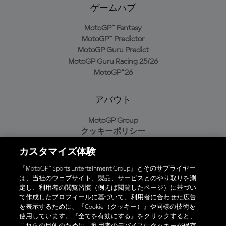
ゲームハブ
MotoGP™ Fantasy
MotoGP™ Predictor
MotoGP Guru Predict
MotoGP Guru Racing 25/26
MotoGP™26
アバウト
MotoGP Group
クッキーポリシー
利用規約
カスタマイズ体験
プライバシーポリシー
購入ポリシー
『MotoGP™ Sports Entertainment Group』とそのサプライヤー
は、当社のウェブサイト、製品、サービスとのやり取りを測
定し、利用者の閲覧習慣（例えば閲覧したページ）に基づい
て作成したプロフィールに基づいて、利用者に合わせた広告
オフィシャルアプリ
を表示するために、『Cookie（クッキー）』や同様の技術を
使用しています。『全てを有効にする』をクリックすると、