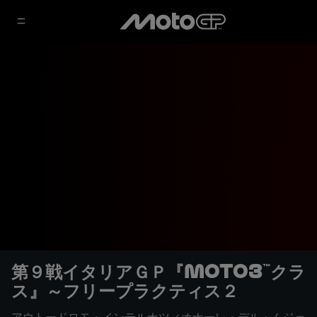
第９戦イタリアＧＰ『Moto3™クラ
ス』～フリープラクティス２