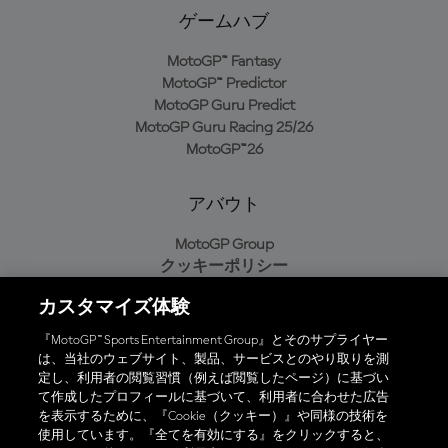
ゲームハブ
MotoGP™ Fantasy
MotoGP™ Predictor
MotoGP Guru Predict
MotoGP Guru Racing 25/26
MotoGP™26
アバウト
MotoGP Group
クッキーポリシー
利用規約
カスタマイズ体験
プライバシーポリシー
購入ポリシー
『MotoGP™ Sports Entertainment Group』とそのサプライヤー
は、当社のウェブサイト、製品、サービスとのやり取りを測
定し、利用者の閲覧習慣（例えば閲覧したページ）に基づい
て作成したプロフィールに基づいて、利用者に合わせた広告
オフィシャルアプリ
を表示するために、『Cookie（クッキー）』や同様の技術を
使用しています。『全てを有効にする』をクリックすると、