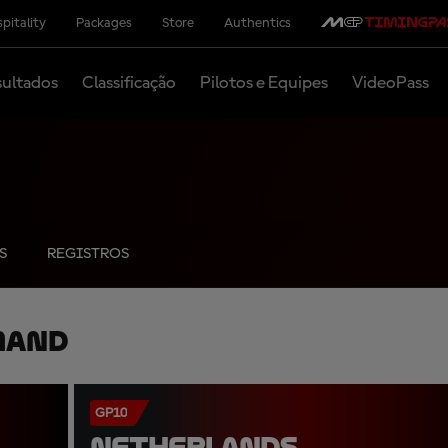
pitality
Packages
Store
Authentics
ultados
Classificação
Pilotos e Equipes
VideoPass
S
REGISTROS
mand
GP10
NETHERLANDS