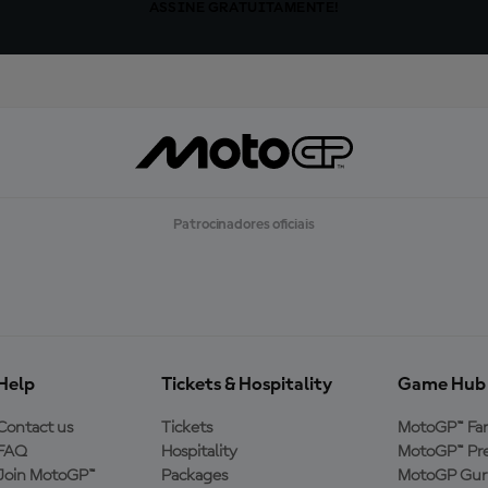
ASSINE GRATUITAMENTE!
Patrocinadores oficiais
Help
Tickets & Hospitality
Game Hub
Contact us
Tickets
MotoGP™ Fa
FAQ
Hospitality
MotoGP™ Pre
Join MotoGP™
Packages
MotoGP Guru