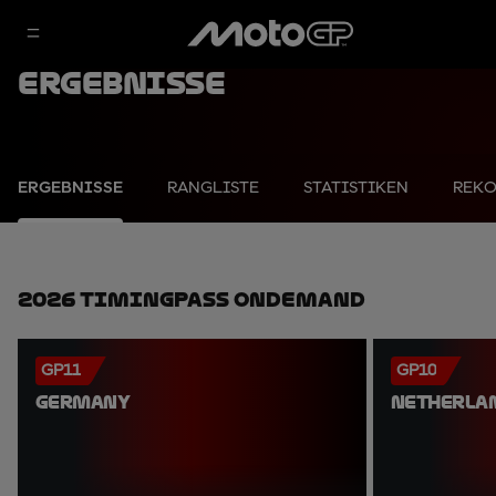
Ergebnisse
ERGEBNISSE
RANGLISTE
STATISTIKEN
REK
2026 TimingPass OnDemand
GP11
GP10
GERMANY
NETHERLA