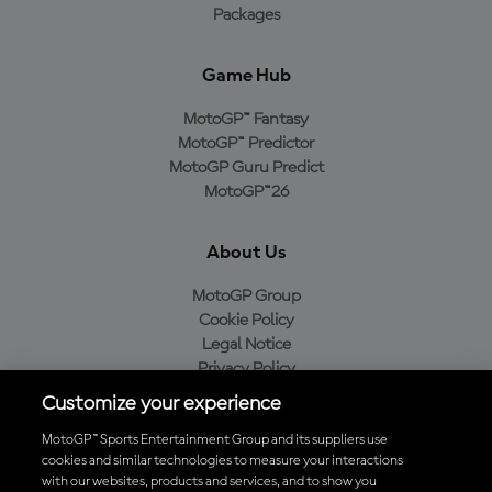
Packages
Game Hub
MotoGP™ Fantasy
MotoGP™ Predictor
MotoGP Guru Predict
MotoGP™26
About Us
MotoGP Group
Cookie Policy
Legal Notice
Privacy Policy
Purchase Policy
Customize your experience
MotoGP™ Sports Entertainment Group and its suppliers use
cookies and similar technologies to measure your interactions
with our websites, products and services, and to show you
Baixe o aplicativo oficial da MotoGP™