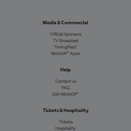
Media & Commercial
Official Sponsors
TV Broadcast
TimingPass™
MotoGP™ Apps
Help
Contact us
FAQ
Join MotoGP™
Tickets & Hospitality
Tickets
Hospitality