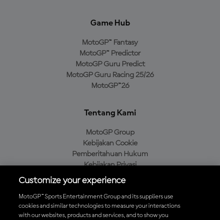
Game Hub
MotoGP™ Fantasy
MotoGP™ Predictor
MotoGP Guru Predict
MotoGP Guru Racing 25/26
MotoGP™26
Tentang Kami
MotoGP Group
Kebijakan Cookie
Pemberitahuan Hukum
Kebijakan Privasi
Kebijakan Pembelian
Customize your experience
MotoGP™ Sports Entertainment Group and its suppliers use
cookies and similar technologies to measure your interactions
with our websites, products and services, and to show you
Unduh Aplikasi Resmi MotoGP™