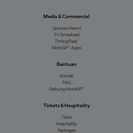
Media & Commercial
Sponsor Resmi
TV Broadcast
TimingPass™
MotoGP™ Apps
Bantuan
Kontak
FAQ
Gabung MotoGP™
Tickets & Hospitality
Tiket
Hospitality
Packages