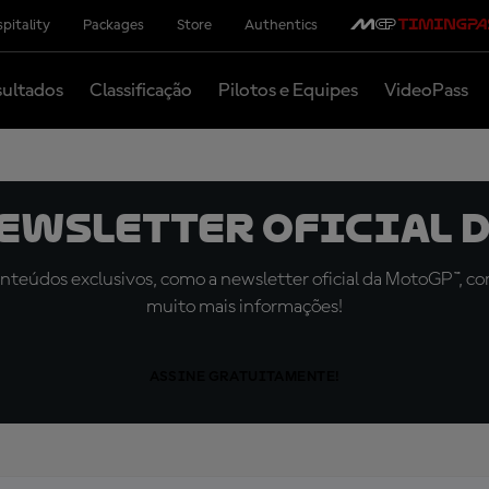
pitality
Packages
Store
Authentics
ultados
Classificação
Pilotos e Equipes
VideoPass
newsletter oficial d
teúdos exclusivos, como a newsletter oficial da MotoGP™, com 
muito mais informações!
ASSINE GRATUITAMENTE!