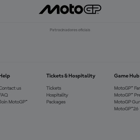
Patrocinadores oficiais
Help
Tickets & Hospitality
Game Hub
Contact us
Tickets
MotoGP™ Fa
FAQ
Hospitality
MotoGP™ Pre
Join MotoGP™
Packages
MotoGP Guru
MotoGP™26