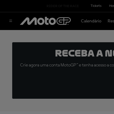
Tickets
Hos
RIDER OF THE RACE
Calendário
Res
Receba a 
Crie agora uma conta MotoGP™ e tenha acesso a con