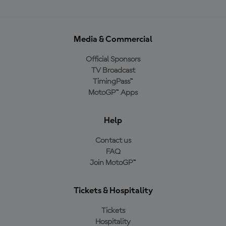
Media & Commercial
Official Sponsors
TV Broadcast
TimingPass™
MotoGP™ Apps
Help
Contact us
FAQ
Join MotoGP™
Tickets & Hospitality
Tickets
Hospitality