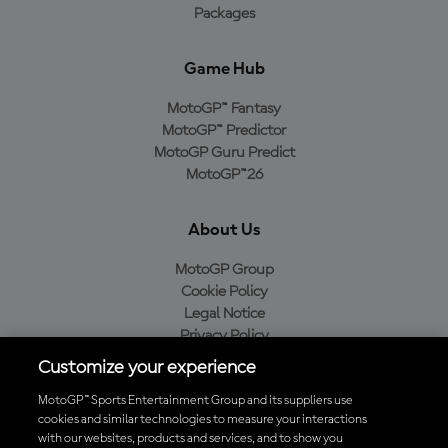
Packages
Game Hub
MotoGP™ Fantasy
MotoGP™ Predictor
MotoGP Guru Predict
MotoGP™26
About Us
MotoGP Group
Cookie Policy
Legal Notice
Privacy Policy
Purchase Policy
Customize your experience
MotoGP™ Sports Entertainment Group and its suppliers use
cookies and similar technologies to measure your interactions
with our websites, products and services, and to show you
Baixe o aplicativo oficial da MotoGP™