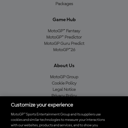
Packages
Game Hub
MotoGP™ Fantasy
MotoGP™ Predictor
MotoGP Guru Predict
MotoGP™26
About Us
MotoGP Group
Cookie Policy
Legal Notice
Privacy Policy
Purchase Policy
Customize your experience
MotoGP™ Sports Entertainment Group and its suppliers use
cookies and similar technologies to measure your interactions
with our websites, products and services, and to show you
Baixe o aplicativo oficial da MotoGP™