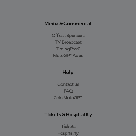
Media & Commercial
Official Sponsors
TV Broadcast
TimingPass™
MotoGP™ Apps
Help
Contact us
FAQ
Join MotoGP™
Tickets & Hospitality
Tickets
Hospitality