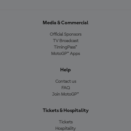
Media & Commercial
Official Sponsors
TV Broadcast
TimingPass™
MotoGP™ Apps
Help
Contact us
FAQ
Join MotoGP™
Tickets & Hospitality
Tickets
Hospitality