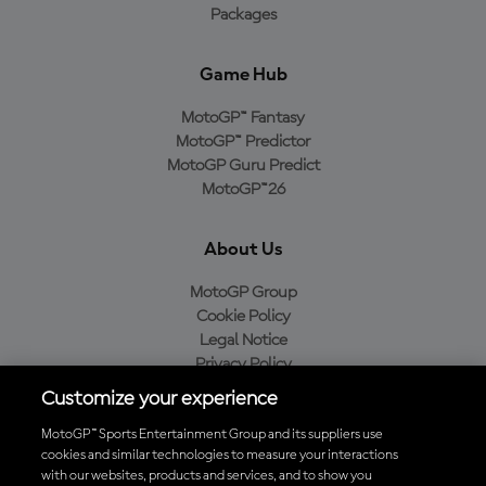
Packages
Game Hub
MotoGP™ Fantasy
MotoGP™ Predictor
MotoGP Guru Predict
MotoGP™26
About Us
MotoGP Group
Cookie Policy
Legal Notice
Privacy Policy
Purchase Policy
Customize your experience
MotoGP™ Sports Entertainment Group and its suppliers use
cookies and similar technologies to measure your interactions
with our websites, products and services, and to show you
Baixe o aplicativo oficial da MotoGP™