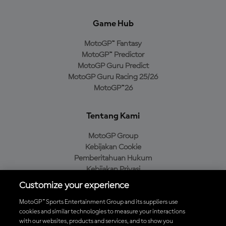
Game Hub
MotoGP™ Fantasy
MotoGP™ Predictor
MotoGP Guru Predict
MotoGP Guru Racing 25/26
MotoGP™26
Tentang Kami
MotoGP Group
Kebijakan Cookie
Pemberitahuan Hukum
Kebijakan Privasi
Kebijakan Pembelian
Customize your experience
MotoGP™ Sports Entertainment Group and its suppliers use
cookies and similar technologies to measure your interactions
with our websites, products and services, and to show you
Unduh Aplikasi Resmi MotoGP™