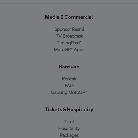
Media & Commercial
Sponsor Resmi
TV Broadcast
TimingPass™
MotoGP™ Apps
Bantuan
Kontak
FAQ
Gabung MotoGP™
Tickets & Hospitality
Tiket
Hospitality
Packages