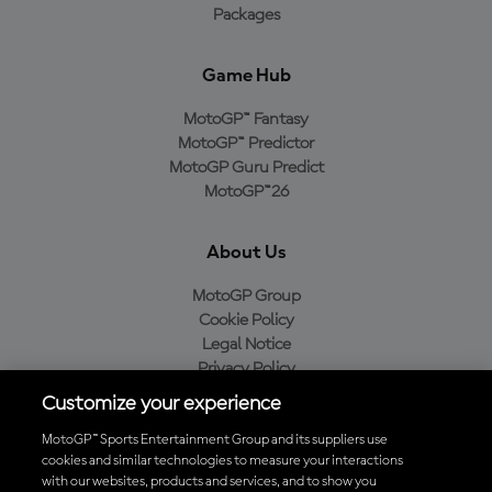
Packages
Game Hub
MotoGP™ Fantasy
MotoGP™ Predictor
MotoGP Guru Predict
MotoGP™26
About Us
MotoGP Group
Cookie Policy
Legal Notice
Privacy Policy
Purchase Policy
Customize your experience
MotoGP™ Sports Entertainment Group and its suppliers use
cookies and similar technologies to measure your interactions
with our websites, products and services, and to show you
Baixe o aplicativo oficial da MotoGP™