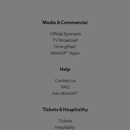
Media & Commercial
Official Sponsors
TV Broadcast
TimingPass™
MotoGP™ Apps
Help
Contact us
FAQ
Join MotoGP™
Tickets & Hospitality
Tickets
Hospitality