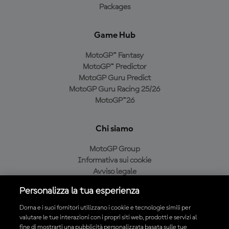
Packages
Game Hub
MotoGP™ Fantasy
MotoGP™ Predictor
MotoGP Guru Predict
MotoGP Guru Racing 25/26
MotoGP™26
Chi siamo
MotoGP Group
Informativa sui cookie
Avviso legale
Informativa sulla privacy
Personalizza la tua esperienza
Condizioni di acquisto
Dorna e i suoi fornitori utilizzano i cookie e tecnologie simili per
valutare le tue interazioni con i propri siti web, prodotti e servizi al
fine di mostrarti una pubblicità personalizzata basata sulle tue