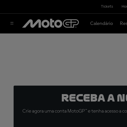
Tickets
Hos
Calendário
Res
Receba a 
Crie agora uma conta MotoGP™ e tenha acesso a con