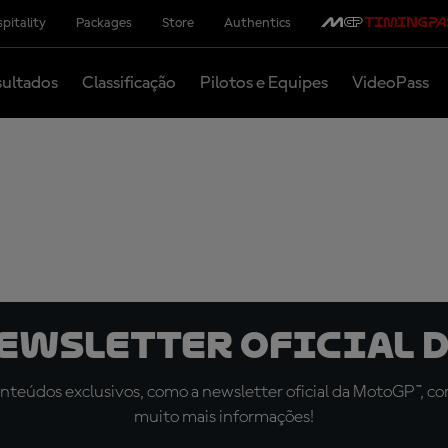
pitality
Packages
Store
Authentics
ultados
Classificação
Pilotos e Equipes
VideoPass
newsletter oficial d
teúdos exclusivos, como a newsletter oficial da MotoGP™, com 
muito mais informações!