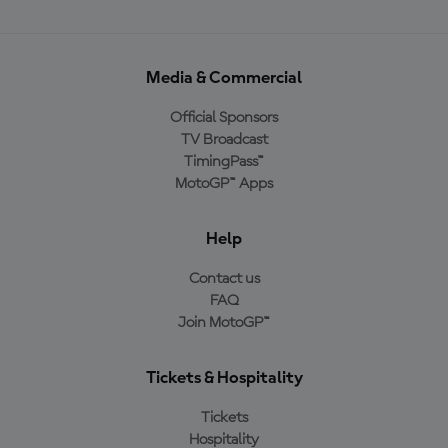
Media & Commercial
Official Sponsors
TV Broadcast
TimingPass™
MotoGP™ Apps
Help
Contact us
FAQ
Join MotoGP™
Tickets & Hospitality
Tickets
Hospitality