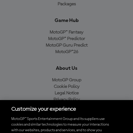
Packages
Game Hub
MotoGP™ Fantasy
MotoGP™ Predictor
MotoGP Guru Predict
MotoGP™26
About Us
MotoGP Group
Cookie Policy
Legal Notice
Privacy Policy
Purchase Policy
Customize your experience
MotoGP™ Sports Entertainment Group and its suppliers use
cookies and similar technologies to measure your interactions
with our websites, products and services, and to show you
Baixe o aplicativo oficial da MotoGP™