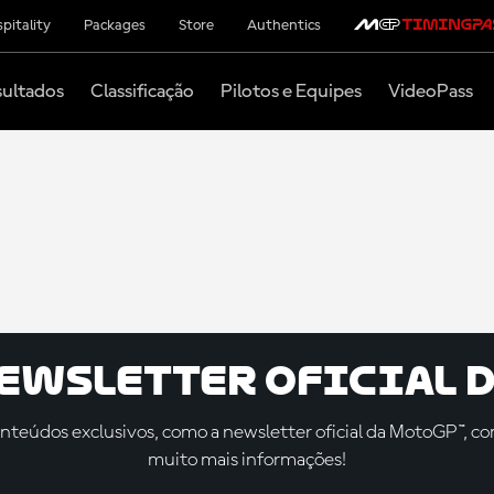
pitality
Packages
Store
Authentics
ultados
Classificação
Pilotos e Equipes
VideoPass
newsletter oficial d
teúdos exclusivos, como a newsletter oficial da MotoGP™, com 
muito mais informações!