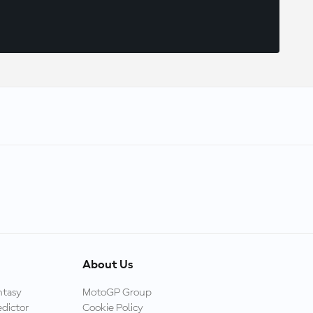
About Us
ntasy
MotoGP Group
dictor
Cookie Policy