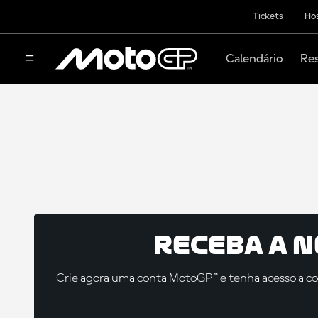
Tickets
Hos
Calendário
Res
Receba a 
Crie agora uma conta MotoGP™ e tenha acesso a con