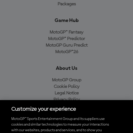
Packages
Game Hub
MotoGP™ Fantasy
MotoGP™ Predictor
MotoGP Guru Predict
MotoGP™26
About Us
MotoGP Group
Cookie Policy
Legal Notice
Privacy Policy
Purchase Policy
Customize your experience
MotoGP™ Sports Entertainment Group and its suppliers use
cookies and similar technologies to measure your interactions
with our websites, products and services, and to show you
Baixe o aplicativo oficial da MotoGP™