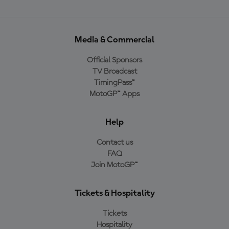
Media & Commercial
Official Sponsors
TV Broadcast
TimingPass™
MotoGP™ Apps
Help
Contact us
FAQ
Join MotoGP™
Tickets & Hospitality
Tickets
Hospitality