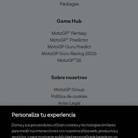
Packages
Game Hub
MotoGP™ Fantasy
MotoGP™ Predictor
MotoGP Guru Predict
MotoGP Guru Racing 25/26
MotoGP™26
Sobre nosotros
MotoGP Group
Política de cookies
Aviso Legal
Política de privacidad
Personaliza tu experiencia
Política de compra
Dorna y sus proveedores utilizan cookies y tecnologías similares
para medir tus interacciones con nuestros sitios web, productos y
servicios, y para mostrarte publicidad personalizada basada en un