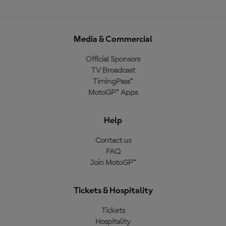
Media & Commercial
Official Sponsors
TV Broadcast
TimingPass™
MotoGP™ Apps
Help
Contact us
FAQ
Join MotoGP™
Tickets & Hospitality
Tickets
Hospitality