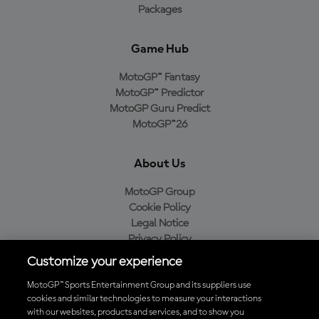
Packages
Game Hub
MotoGP™ Fantasy
MotoGP™ Predictor
MotoGP Guru Predict
MotoGP™26
About Us
MotoGP Group
Cookie Policy
Legal Notice
Privacy Policy
Purchase Policy
Customize your experience
MotoGP™ Sports Entertainment Group and its suppliers use
cookies and similar technologies to measure your interactions
with our websites, products and services, and to show you
Baixe o aplicativo oficial da MotoGP™