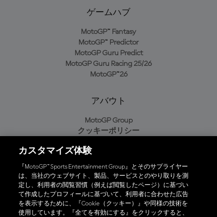
ゲームハブ
MotoGP™ Fantasy
MotoGP™ Predictor
MotoGP Guru Predict
MotoGP Guru Racing 25/26
MotoGP™26
アバウト
MotoGP Group
クッキーポリシー
利用規約
カスタマイズ体験
プライバシーポリシー
購入ポリシー
『MotoGP™ Sports Entertainment Group』とそのサプライヤー
は、当社のウェブサイト、製品、サービスとのやり取りを測
定し、利用者の閲覧習慣（例えば閲覧したページ）に基づい
て作成したプロフィールに基づいて、利用者に合わせた広告
オフィシャルアプリ
を表示するために、『Cookie（クッキー）』や同様の技術を
使用しています。『全てを有効にする』をクリックすると、